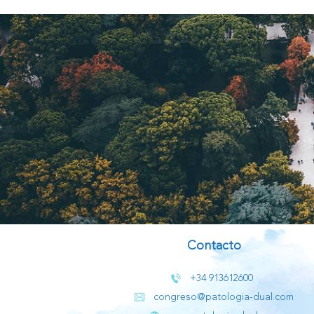
Contacto
+34 913612600
congreso@patologia-dual.com