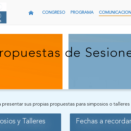
CONGRESO
PROGRAMA
COMUNICACION
ropuestas de Sesion
 a presentar sus propias propuestas para simposios o talleres
sios y Talleres
Fechas a recorda