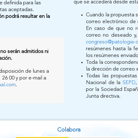
que se accederá desde esta
e definida para las
tas aceptadas.
Cuando la propuesta s
ón podrá resultar en la
correo electrónico de 
En caso de que no re
correo no deseado y,
congreso@patologia-d
resúmenes hasta la fec
no serán admitidos ni
los resúmenes enviados
ción.
Toda la correspondenc
la dirección de correo e
disposición de lunes a
Todas las propuestas
 26 00 y por e-mail a
Nacional de la
SEPD
,
ual.com
.
por la Sociedad Españ
Junta directiva.
Colabora