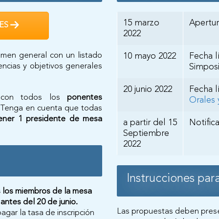
15 marzo
Apertur
ES
2022
men general con un listado
10 mayo 2022
Fecha l
encias y objetivos generales
Simposi
20 junio 2022
Fecha l
 con todos los
ponentes
Orales 
 Tenga en cuenta que todas
tener 1 presidente de mesa
a partir del 15
Notific
Septiembre
2022
Instrucciones para
s los miembros de la mesa
antes del 20 de junio.
Las propuestas deben presen
gar la tasa de inscripción