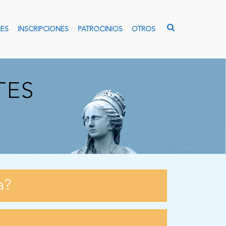
ES
INSCRIPCIONES
PATROCINIOS
OTROS
TES
a?